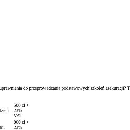
uprawnienia do przeprowadzania podstawowych szkoleń asekuracji? Ten
500 zł +
dzień
23%
VAT
800 zł +
dni
23%